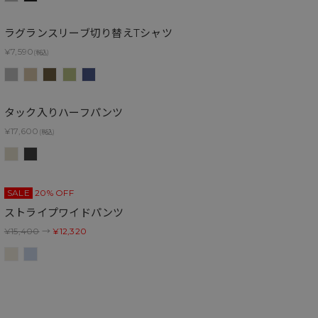
ラグランスリーブ切り替えTシャツ
¥7,590
(税込)
タック入りハーフパンツ
¥17,600
(税込)
SALE
20% OFF
ストライプワイドパンツ
¥15,400
→
¥12,320