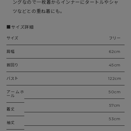
ングなので一枚着からインナーにタートルやシャ
ツなどとの重ね着にも。
■サイズ詳細
サイズ
フリー
肩幅
62cm
首回り
45cm
バスト
122cm
アームホ
50cm
ール
57cm
着丈
53cm
袖丈