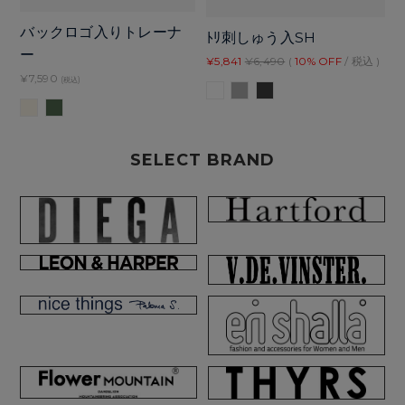
バックロゴ入りトレーナ
ﾄﾘ刺しゅう入SH
ー
¥5,841
¥6,490
(
10% OFF
/ 税込 )
¥7,590
(税込)
SELECT BRAND