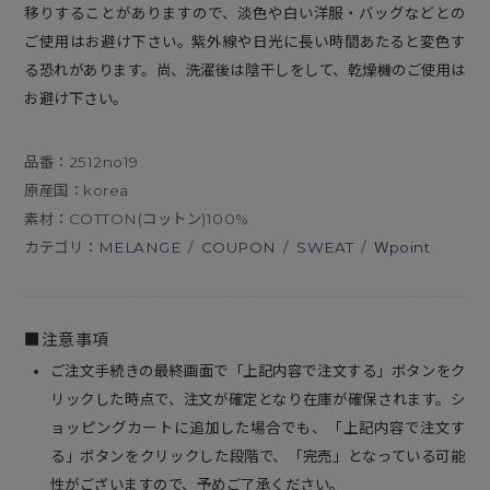
移りすることがありますので、淡色や白い洋服・バッグなどとの
ご使用はお避け下さい。紫外線や日光に長い時間あたると変色す
る恐れがあります。尚、洗濯後は陰干しをして、乾燥機のご使用は
お避け下さい。
品番：2512no19
原産国：korea
素材：COTTON(コットン)100%
カテゴリ：
MELANGE
/
COUPON
/
SWEAT
/
Ｗpoint
■注意事項
ご注文手続きの最終画面で「上記内容で注文する」ボタンをク
リックした時点で、注文が確定となり在庫が確保されます。シ
ョッピングカートに追加した場合でも、「上記内容で注文す
る」ボタンをクリックした段階で、「完売」となっている可能
性がございますので、予めご了承ください。