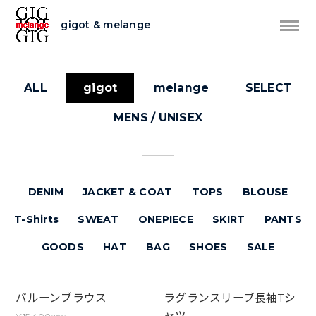
gigot & melange
ALL
gigot
melange
SELECT
MENS / UNISEX
DENIM
JACKET & COAT
TOPS
BLOUSE
T-Shirts
SWEAT
ONEPIECE
SKIRT
PANTS
GOODS
HAT
BAG
SHOES
SALE
バルーンブラウス
ラグランスリーブ長袖Tシ
ャツ